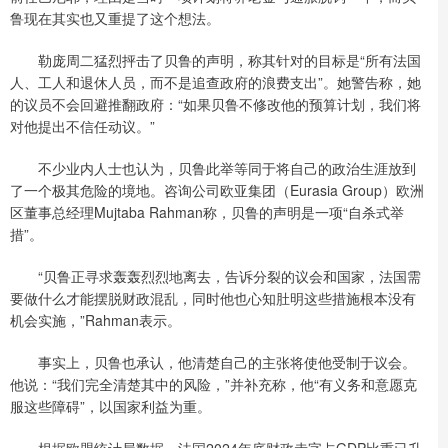
鲁现在其实也又重提了这个想法。
勒庞周二猛烈抨击了贝鲁的声明，称其针对的目标是“所有法国
人、工人和退休人员，而不是追查政府的浪费支出”。她警告称，她
的议员不会回避推翻政府：“如果贝鲁不修改他的预算计划，我们将
对他提出不信任动议。”
不少业内人士也认为，贝鲁此举等同于将自己的政治生涯放到
了一个极其危险的境地。咨询公司欧亚集团（Eurasia Group）欧洲
区董事总经理Mujtaba Rahman称，贝鲁的声明是一项“自杀式举
措”。
“贝鲁正寻求轰轰烈烈地离去，告诉分裂的议会和国家，法国需
要做什么才能摆脱财政混乱，同时他也心知肚明这些措施根本没有
机会实施，”Rahman表示。
事实上，贝鲁也承认，他清楚自己的主张将使他受制于议会。
他说：“我们完全清楚其中的风险，”并补充称，他“有义务和意愿克
服这些障碍”，以国家利益为重。
根据欧盟统计局数据，法国2024年底财政赤字占GDP比重已升