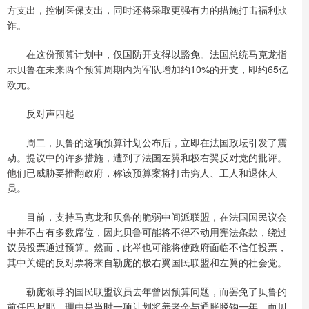
方支出，控制医保支出，同时还将采取更强有力的措施打击福利欺
诈。
在这份预算计划中，仅国防开支得以豁免。法国总统马克龙指
示贝鲁在未来两个预算周期内为军队增加约10%的开支，即约65亿
欧元。
反对声四起
周二，贝鲁的这项预算计划公布后，立即在法国政坛引发了震
动。提议中的许多措施，遭到了法国左翼和极右翼反对党的批评。
他们已威胁要推翻政府，称该预算案将打击穷人、工人和退休人
员。
目前，支持马克龙和贝鲁的脆弱中间派联盟，在法国国民议会
中并不占有多数席位，因此贝鲁可能将不得不动用宪法条款，绕过
议员投票通过预算。然而，此举也可能将使政府面临不信任投票，
其中关键的反对票将来自勒庞的极右翼国民联盟和左翼的社会党。
勒庞领导的国民联盟议员去年曾因预算问题，而罢免了贝鲁的
前任巴尼耶，理由是当时一项计划将养老金与通胀脱钩一年，而贝