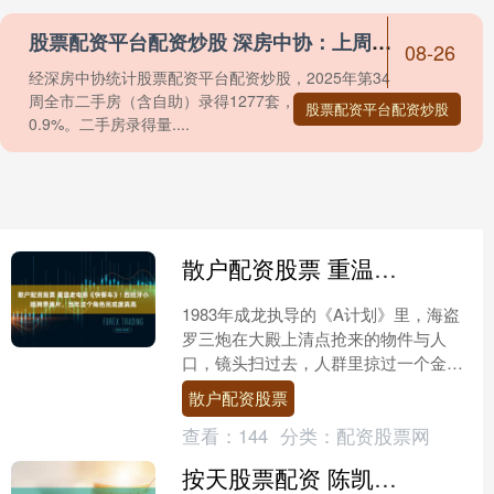
股票配资平台配资炒股 深房中协：上周二手房周录得量环比增长0.9%，呈现四连涨
08-26
经深房中协统计股票配资平台配资炒股，2025年第34
周全市二手房（含自助）录得1277套，环比增长
股票配资平台配资炒股
0.9%。二手房录得量....
散户配资股票 重温老电影《快餐车》! 西班牙小姐跨界港片，当年这个角色完成度真高
1983年成龙执导的《A计划》里，海盗
罗三炮在大殿上清点抢来的物件与人
口，镜头扫过去，人群里掠过一个金发
碧眼的外国女性侧影。那时候的电影字
散户配资股票
幕甚至没有给她印上独立....
查看：
144
分类：
配资股票网
按天股票配资 陈凯琳首度回应孩子在电影院吵闹被泼奶油：非常心痛已报警，作为母亲很自责会深刻检讨