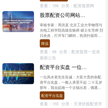
查看：
156
分类：
配资股票网
股票配资公司网站官网 高温天汽车如何快速降温？学会先排热再制冷，降温效率大幅提升
审核专家：周洪直 北京工业大学物理与
光电工程学院高级实验师 硕士生导师 烈
日炎炎，打开车门瞬间，热浪扑面而
来，座椅烫得坐不住，方向盘不敢碰，
降温
整个车厢就像一个巨大....
查看：
58
分类：
配资股票一览表
最新公告
配资平台实盘 一位风水老先生告诫：大富大贵的命，一般人承受不起 二十五岁那年，我去
一位风水老先生告诫：大富大贵的命配
资平台实盘，一般人承受不起 二十五岁
那年，我去皖南一个古镇出差，偶遇一
位替人看了一辈子风水的老师傅。他八
配资平台实盘
十多岁，眼睛浑浊，但看....
查看：
155
分类：
天津炒股配资开