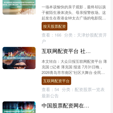
一场本该愉快的亲子观影，最终却以孩
子被陌生液体浇头、母亲报警收场。这
起发生在香港金钟太古广场的电影院风
波，在发酵数日后，终于迎来当事人陈
按天股票配资
凯琳的正面回应。 8月4....
查看：
166
分类：
天津炒股配资开
户
互联网配资平台 社区大舞台全民时尚秀
本文转自：大众日报互联网配资平台 薄
克国 □记者 薄克国 报道 7月31日晚，
2026青岛市市南区“社区大舞台·全民时
尚秀”璀璨艺年·民星闪耀群众性文艺展
互联网配资平台
演在海....
查看：
54
分类：
配资股票一览表
最新公告
中国股票配资网在线登录 300897罕见涨停！游戏行业双重利好来袭 低PE+成交活跃股揭晓