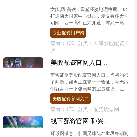
文|凯风 高铁，重塑经济地理格局。 01
打通两大国家中心城市，意义有多大？
刚刚，西十高铁正式开通，与武十高铁
无缝对接，拉直西安到武汉的高铁通
专业配资门户网
道，不必再绕行郑....
查看：
190
分类：
天津炒股配资开
户
美股配资官网入口 张雪峰填报建议被一一验证，未来10年最吃香的职业方向
事实证明美股配资官网入口，当初的很
多判断，如今正在被一一验证，今天我
们就盘点一下张雪峰的宝贵建议，让大
家看清趋势，少走弯路。 首先是专业、
美股配资官网入口
学校、城市的选择。 现....
查看：
176
分类：
配资股票网
线下配资官网 孙兴慜遭韩国记者嘲讽后，韩国男足集体抵制媒体采访，韩国足协回应
环球网消息，韩国足球队在世界杯期间