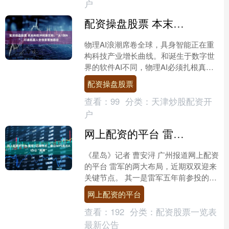
户
配资操盘股票 本末科技冲刺港交所: “从1到N”，打通机器人全场景落地路径
物理AI浪潮席卷全球，具身智能正在重
构科技产业增长曲线。和诞生于数字世
界的软件AI不同，物理AI必须扎根真实
生产生活场景兑现价值，稳定量产、成
配资操盘股票
本可控、商业模式可....
查看：
99
分类：
天津炒股配资开
户
网上配资的平台 雷军5亿增持后，金山WPS亮出AI办公“底牌”
《星岛》记者 曹安浔 广州报道网上配资
的平台 雷军的两大布局，近期双双迎来
关键节点。 其一是雷军五年前参投的宇
树科技已经于7月2日拿到证监会科创板
网上配资的平台
IPO注册批复....
查看：
192
分类：
配资股票一览表
最新公告