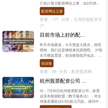
亡统计显示配资网址之家，自2月28日
美国和以色列联合发动对伊朗的大规模
配资网址之家
军事行动以来，美军....
查看：
177
分类：
天津炒股配资开
户
目前市场上好的配资公司 创业板指低开低走 AI硬件板块尾盘跳水 原因找到了！
昨天市场暴涨，今天尾盘大跳水，按照
惯例，我们还是继续来找原因吧。 沪指
全天横盘震荡，创业板指低开低走。截
至收盘，沪指涨0.07%，深成指跌
创业板
1.42%，创业板指跌....
查看：
89
分类：
配资股票网
杭州股票配资公司 商务部新闻发言人就欧委会对全球速卖通罚款答记者问
问：7月20日杭州股票配资公司，欧委
会宣布根据欧盟《数字服务法》，对全
球速卖通处以5.5亿欧元罚款。请问中方
对此有何评论？ 答：中方注意到有关情