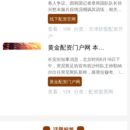
卷入争议。因韩国记者拿韩国队队长孙
兴慜未服兵役情况嘲讽其训练，相关内
容曝光后，韩国男足队员集体抵制媒体
线下配资官网
采访活动。 \n 据英国....
查看：
168
分类：
天津炒股配资开
户
黄金配资门户网 本届世界杯，首位主帅下课
长安街知事消息，北京时间6月16日下
午，突尼斯足协宣布前沙特队主帅勒纳
尔出任突尼斯队新帅，接替拉穆奇。 \n
在6月15日进行的世界杯小组赛首场比
黄金配资门户网
赛中，突尼斯队....
查看：
124
分类：
配资股票网
话题标签