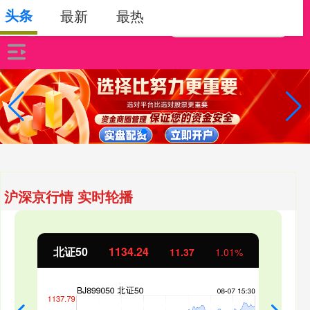
头条
最新
最热
沪深京行情 实时轮播
北证50
1134.24
11.37
1.01%