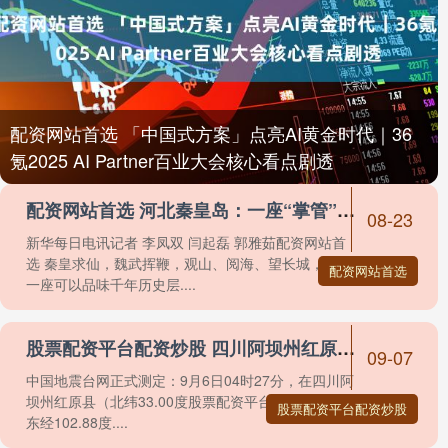
配资网站首选 「中国式方案」点亮AI黄金时代｜36
氪2025 AI Partner百业大会核心看点剧透
配资网站首选 河北秦皇岛：一座“掌管”浪漫和治愈的城市
08-23
新华每日电讯记者 李凤双 闫起磊 郭雅茹配资网站首
选 秦皇求仙，魏武挥鞭，观山、阅海、望长城，这是
配资网站首选
一座可以品味千年历史层....
股票配资平台配资炒股 四川阿坝州红原县发生3.8级地震，震源深度12千米
09-07
中国地震台网正式测定：9月6日04时27分，在四川阿
坝州红原县（北纬33.00度股票配资平台配资炒股，
股票配资平台配资炒股
东经102.88度....