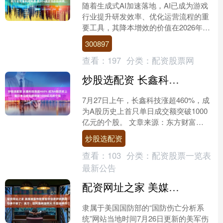
随着生成式AI加速落地，AI已成为游戏
行业提升研发效率、优化运营流程的重
要工具，其降本增效的价值在2026年进
一步释放。 股权转让完成过户 山科智能
300897
收获涨停板 ....
查看：
197
分类：
配资股票网
炒股选配资 长鑫科技涨超460% 成为A股历史上首只单日成交额突破1000亿元的个股
7月27日上午，长鑫科技涨超460%，成
为A股历史上首只单日成交额突破1000
亿元的个股。 文章来源：东方财富
Choice数据 责任编辑：8 郑重声明：东
炒股选配资
方财富....
查看：
103
分类：
配资股票一览表
最新公告
配资网址之家 美媒披露特朗普暂停空袭伊朗原因：导弹不够了！美方：因阿曼斡旋停火 不是缺弹药！
隶属于美国国防部的“国防伤亡分析系
统”网站当地时间7月26日更新的美军伤