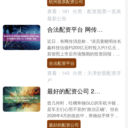
杭州股票配资公司
况，对此表示强烈....
查看：
181
分类：
配资股票一览表
最新公告
合法配资平台 网传演员黄晓明耗资1亿投中长鑫科技浮盈超百亿 知情人士：不实消息、重名
近日，有网传消息称，“演员黄晓明在长
鑫科技估值约200亿元时投入约1亿元，
若按照上市后市场预期的投资回报，该
笔投资或浮盈超100亿元”。蓝鲸新闻记
合法配资平台
者从知情人士处....
查看：
143
分类：
天津炒股配资开
户
最好的配资公司 2026款奔驰GLC“补课”归来，这波“刀法”够精准吗？
曾几何时，吐槽奔驰GLC的车机卡顿，
是车主们心照不宣的“政治正确”。但在
2026年4月的改款中，奔驰似乎终于听
进了劝——高通8295芯片上车了。配合
最好的配资公司
前排座椅加热....