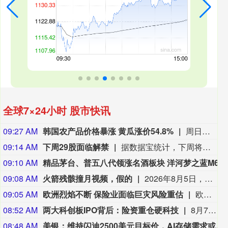
全球7×24小时 股市快讯
09:27 AM
韩国农产品价格暴涨 黄瓜涨价54.8%
周日行业数据显示，受极端高温天气冲击，韩国农产品价格出现暴涨。 韩国农水产食品流通公社的数据显示，截至周五，100克菠菜零售价格较一个月前暴涨152.3%。 同期，10根黄瓜价格上涨54.8%，100克蓝叶生菜价格攀升41.7%。
09:14 AM
下周29股面临解禁
据数据宝统计，下周将有29股解禁，按照最新收盘价计算，合计解禁市值达272亿元。陆家嘴 下周将有7.79亿股上市流通，主要为定向增发机构配售股份，解禁市值达71.1亿元。盟固利 的解禁规模次之，下周将有1.87亿股上市流通，解禁股主要为首发原股东限售股份，解禁市值达30.58亿元。凌玮科技、华能蒙电、广东建科、江淮汽车、志高机械 的解禁市值规模也居前。相比之下， 西大门、大洋生物、新巨丰、有方科技、汉鑫科技 的解禁压力较小，解禁市值均不足千万元。从解禁比例来看，下周面临解禁的个股中， 志高机械 的解禁比例最高，达68.8%； 盟固利、广东建科、凌玮科技、紫建电子、鼎佳精密 的解禁比例居前，均超20%。
09:10 AM
精品茅台、普五八代领涨名酒板
09:08 AM
火箭残骸撞月视频，假的
2026年8月5日，埃隆·马斯克旗下太空探索技术公司（SpaceX）一枚“猎鹰9号”火箭二级残骸，已按预测撞击月球表面。然而，经马斯克转发的一段声称捕捉到这一瞬间的视频实为虚假画面。该视频已经在多家海外社交媒体平台上迅速传播，并出现了西班牙语、中文、阿拉伯语和印地语等多个语言版本，但实际上，目前尚无卫星从太空直接拍摄到撞击过程的真实视频。（央视新闻）
09:05 AM
欧洲烈焰不断 保险业面临巨灾风险重估
欧洲大陆正经历全球最快升温速度，保险行业也开始迎接一个欧洲巨灾风险的新时代。保险公司、再保险公司及保险经纪机构均预计，未来与自然灾害相关的保费将上涨，损失规模也会扩大。更重要的是，它们并不认为近期频发的极端高温只是短期冲击，而视之为一种长期趋势。全球第二大保险经纪公司怡安集团(Aon Plc)全球气候风险咨询负责人威尔·布鲁斯(Will Bruce)表示，行业正“积极研判”气温上升究竟在多大程度上“代表着欧洲巨灾风险格局的根本性转变”。
08:52 AM
两大科创板IPO背后：险资重仓硬科技
8月7日下午，宇树科技举行科创板IPO网上路演，发行价150.80元/股，对应市值约610亿元。两周前，国产DRAM龙头长鑫科技登陆科创板，上市首日市值站上3万亿元。两起标志性IPO背后，保险资金均深度参与。受访人士表示，新质生产力产业已成为保险资金获取成长性收益、提升投资组合长期回报的重要途径。两家公司IPO之后，险资一级股权投资价值将更受关注，险资长期股权资产配置能力和优质产业项目储备价值将逐步显性化。（上证报）
08:48 AM
美银：维持闪迪2500美元目标价，AI存储需求或推动盈利持续增长