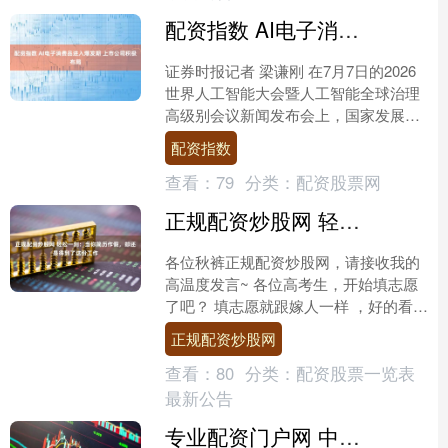
配资指数 AI电子消费品进入爆发期 上市公司积极布局
证券时报记者 梁谦刚 在7月7日的2026
世界人工智能大会暨人工智能全球治理
高级别会议新闻发布会上，国家发展改
革委创新和高技术发展司副司长王若蒙
配资指数
表示，去年我国人....
查看：
79
分类：
配资股票网
正规配资炒股网 轻松一刻：当你简历作假，却还是得到了这份工作
各位秋裤正规配资炒股网，请接收我的
高温度发言~ 各位高考生，开始填志愿
了吧？ 填志愿就跟嫁人一样 ，好的看不
上我 ，差的我不想嫁 ，家里还不让远嫁
正规配资炒股网
。 专业这块....
查看：
80
分类：
配资股票一览表
最新公告
专业配资门户网 中国第三个“米”字形高铁枢纽，来了