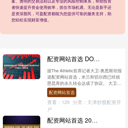
案、透明的交易流程以及专业的风险控制体系，帮助投资
者快速提升资金使用效率，抓住市场机遇。无论是新手还
是资深股民，可盈配资都能为您提供可靠的服务支持，助
您轻松实现财富增值。
配资网站首选 DO：恩昆库加盟米兰转会费为4200万欧元+二转分成
据The Athletic首席记者大卫-奥恩斯坦报
道配资网站首选，米兰和切尔西已经就
恩昆库的永久转会达成了协议。 大卫-
奥恩斯坦透露，恩昆库的转会费为4200
配资网站首选
万....
查看：
129
分类：
天津炒股配资开
户
配资网站首选 20年前，中国“山寨手机”给非洲带来了什么？