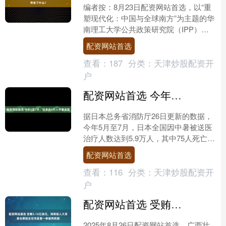
编者按：8月23日配资网站首选，以“重
塑现代化：中国与全球南方”为主题的华
南理工大学公共政策研究院（IPP）第
十二届国际会议在广州五山校区召开。
配资网站首选
此次会议邀请到了....
查看：
187
分类：
天津炒股配资开
户
配资网站首选 今年5至7月，日本近6万人中暑送医
据日本总务省消防厅26日更新的数据，
今年5月至7月，日本全国因中暑被送医
治疗人数达到5.9万人，其中75人死亡。
数据显示，这一中暑人数是日本自2015
配资网站首选
年有可比数....
查看：
116
分类：
天津炒股配资开
户
配资网站首选 受贿3.16亿余元，海南省人大常委会原副主任刘星泰一审被判死缓
2025年8月26日配资网站首选，广西壮