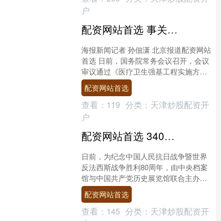
户
配资网站首选 事关基层医疗 国常会审议通过《医疗卫生强基工程实施方案》
海报新闻记者 孙佃潇 北京报道配资网站
首选 日前，国务院常务会议召开，会议
审议通过《医疗卫生强基工程实施方
案》。 会议指出，实施医疗卫生强基工
配资网站首选
程，事关人民群众健....
查看：
119
分类：
天津炒股配资开
户
配资网站首选 340份抗战档案还原14年烽火路，《中流砥柱》展带观众触摸历史细节
日前，为纪念中国人民抗日战争暨世界
反法西斯战争胜利80周年，由中央档案
馆与中国共产党历史展览馆联合主办的
《中流砥柱——中国共产党抗日战争档
配资网站首选
案展》专题展览在中国共....
查看：
145
分类：
天津炒股配资开