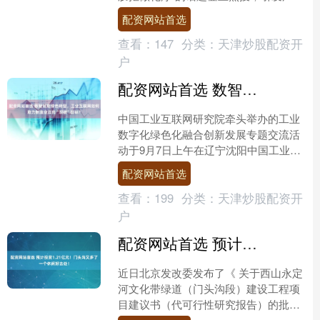
讨论。患者名为帕洛玛·谢米拉尼配资网
配资网站首选
站首选，被诊断....
查看：
147
分类：
天津炒股配资开
户
配资网站首选 数智赋能绿色转型，工业互联网如何助力制造业迈向“双碳”目标？
中国工业互联网研究院牵头举办的工业
数字化绿色化融合创新发展专题交流活
动于9月7日上午在辽宁沈阳中国工业博
物馆举行。《工人日报》记者就如何推
配资网站首选
动数字产业绿色低碳发展....
查看：
199
分类：
天津炒股配资开
户
配资网站首选 预计投资1.21亿元！门头沟又多了一个休闲好去处！
近日北京发改委发布了《 关于西山永定
河文化带绿道（门头沟段）建设工程项
目建议书（代可行性研究报告）的批复
》配资网站首选 据此前该项目的招标公