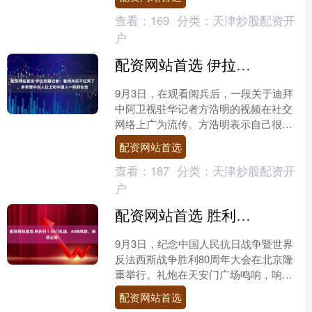
和地区的境内外媒体....
查看：
169
分类：
天津炒股配资开
户
配资网站首选 伊拉克籍记者：看阅兵忍不住哭了，多希望中东人过上和中国人一样的生活
9月3日，在观看阅兵后，一段关于迪拜
中阿卫视驻华记者方浩明的视频在社交
网络上广为流传。方浩明表示自己很震
撼，看了阅兵心情久久不能平复，看到
配资网站首选
最后尤其是放飞和平鸽时....
查看：
187
分类：
天津炒股配资开
户
配资网站首选 胜利日丨56门礼炮，80响鸣放，响彻云霄！
9月3日，纪念中国人民抗日战争暨世界
反法西斯战争胜利80周年大会在北京隆
重举行。礼炮在天安门广场鸣响，响彻
云霄。 这是礼炮阵地。新华社记者 牟宇
配资网站首选
摄 这是礼炮阵....