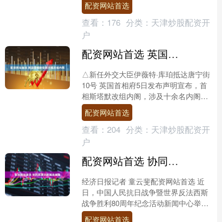
配资网站首选
告显示，本项目将投....
查看：
176
分类：
天津炒股配资开
户
配资网站首选 英国首相斯塔默大幅改组内阁
△新任外交大臣伊薇特·库珀抵达唐宁街
10号 英国首相府5日发布声明宣布，首
相斯塔默改组内阁，涉及十余名内阁成
员。其中，原外交大臣戴维·拉米出任副
配资网站首选
首相，接替因财务....
查看：
204
分类：
天津炒股配资开
户
配资网站首选 协同发展之路越走越宽
经济日报记者 童云斐配资网站首选 近
日，中国人民抗日战争暨世界反法西斯
战争胜利80周年纪念活动新闻中心举行
第三场外出参观采访活动，来自6个国家
配资网站首选