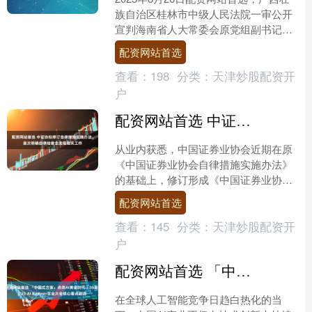
族自治区桂林市中级人民法院一审公开
宣判海南省人大常委会原党组副书记、
副主任刘星泰受贿案，对被告人刘星泰
配资网站首选
以受贿罪判处死刑，....
查看：
198
分类：
天津炒股配资开
户
配资网站首选 中证协拟修订自律措施实施办法，首次明确自律检查全流程相关工作
从业内获悉，中国证券业协会近期在原
《中国证券业协会自律措施实施办法》
的基础上，修订形成《中国证券业协会
自律措施实施办法（征求意见稿）》，
配资网站首选
目前正在征求行业意见。记....
查看：
145
分类：
天津炒股配资开
户
配资网站首选 「中国式方案」点亮AI黄金时代｜36氪2025 AI Partner百业大会核心看点剧透
在全球人工智能竞争日趋白热化的当