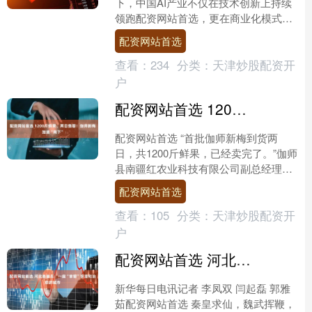
下，中国AI产业不仅在技术创新上持续
领跑配资网站首选，更在商业化模式上
探索出“中国式方案”——以丰富的场景
配资网站首选
化应用为载体，以全域大....
查看：
234
分类：
天津炒股配资开
户
配资网站首选 1200斤鲜果、两日售罄！伽师新梅加速“南下”
配资网站首选 “首批伽师新梅到货两
日，共1200斤鲜果，已经卖完了。”伽师
县南疆红农业科技有限公司副总经理方
薪茹的话语间，道出了伽师新梅的热销
配资网站首选
盛况。八月下旬，伽....
查看：
105
分类：
天津炒股配资开
户
配资网站首选 河北秦皇岛：一座“掌管”浪漫和治愈的城市
新华每日电讯记者 李凤双 闫起磊 郭雅
茹配资网站首选 秦皇求仙，魏武挥鞭，