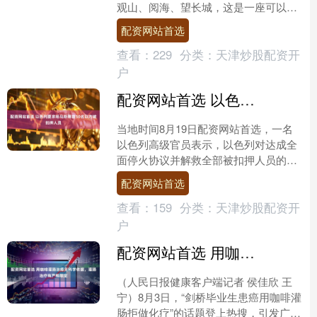
观山、阅海、望长城，这是一座可以品
味千年历史层累和厚重人文底蕴的城
配资网站首选
市。冲浪、蹦迪、看演....
查看：
229
分类：
天津炒股配资开
户
配资网站首选 以色列要求哈马斯释放50名以方被扣押人员
当地时间8月19日配资网站首选，一名
以色列高级官员表示，以色列对达成全
面停火协议并解救全部被扣押人员的政
策没有改变。以色列要求巴勒斯坦伊斯
配资网站首选
兰抵抗运动（哈马斯）释....
查看：
159
分类：
天津炒股配资开
户
配资网站首选 用咖啡灌肠治癌无科学依据，灌肠治疗有严格限定
（人民日报健康客户端记者 侯佳欣 王
宁）8月3日，“剑桥毕业生患癌用咖啡灌
肠拒做化疗”的话题登上热搜，引发广泛