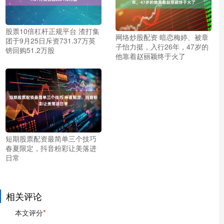
股票10倍杠杆正规平台 渣打集
网络炒股配资 暗恋梅婷、被章
团于9月25日斥资731.37万英
子怡力挺，入行26年，47岁的
镑回购51.2万股
他靠着赵丽颖终于火了
短期股票配资最简单三个技巧
春夏限定，抖音粉彩让美落进
日常
相关评论
本文评分
*